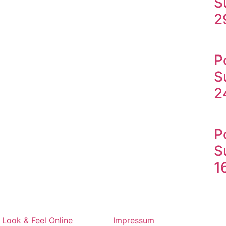
S
2
P
S
2
P
S
1
y
Look & Feel Online
Impressum